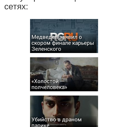
сетях:
Медведев заявил о
скором финале карьеры
Зеленского
«Холостой —
полчеловека»
Убийство в драном
парике