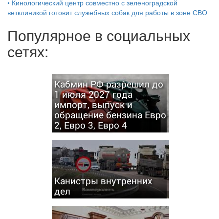
•
Кинологический центр совместно с зеленоградской
ветклиникой готовит служебных собак для работы в зоне СВО
Популярное в социальных
сетях:
Кабмин РФ разрешил до
1 июля 2027 года
импорт, выпуск и
обращение бензина Евро
2, Евро 3, Евро 4
Канистры внутренних
дел