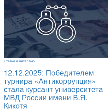
Статьи и интервью
12.12.2025:
Победителем
турнира «Антикоррупция»
стала курсант университета
МВД России имени В.Я.
Кикотя