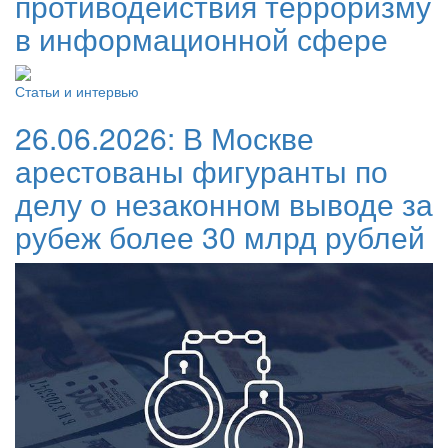
противодействия терроризму
в информационной сфере
Статьи и интервью
26.06.2026:
В Москве
арестованы фигуранты по
делу о незаконном выводе за
рубеж более 30 млрд рублей