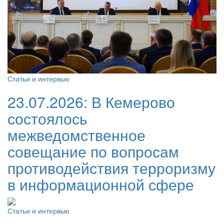
Статьи и интервью
23.07.2026:
В Кемерово
состоялось
межведомственное
совещание по вопросам
противодействия терроризму
в информационной сфере
Статьи и интервью