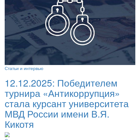
Статьи и интервью
12.12.2025:
Победителем
турнира «Антикоррупция»
стала курсант университета
МВД России имени В.Я.
Кикотя