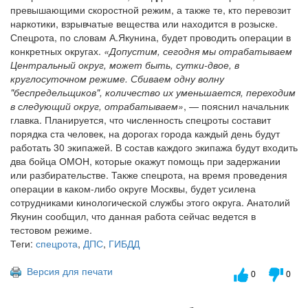
превышающими скоростной режим, а также те, кто перевозит
наркотики, взрывчатые вещества или находится в розыске.
Спецрота, по словам А.Якунина, будет проводить операции в
конкретных округах.
«Допустим, сегодня мы отрабатываем
Центральный округ, может быть, сутки-двое, в
круглосуточном режиме. Сбиваем одну волну
"беспредельщиков", количество их уменьшается, переходим
в следующий округ, отрабатываем»
, — пояснил начальник
главка. Планируется, что численность спецроты составит
порядка ста человек, на дорогах города каждый день будут
работать 30 экипажей. В состав каждого экипажа будут входить
два бойца ОМОН, которые окажут помощь при задержании
или разбирательстве. Также спецрота, на время проведения
операции в каком-либо округе Москвы, будет усилена
сотрудниками кинологической службы этого округа. Анатолий
Якунин сообщил, что данная работа сейчас ведется в
тестовом режиме.
Теги:
спецрота
,
ДПС
,
ГИБДД
Версия для печати
0
0