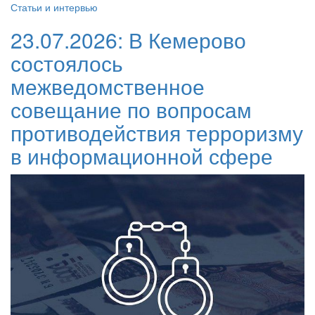
Статьи и интервью
23.07.2026:
В Кемерово
состоялось
межведомственное
совещание по вопросам
противодействия терроризму
в информационной сфере