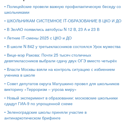
•
Полицейские провели важную профилактическую беседу со
школьниками
•
ШКОЛЬНИКАМ СИСТЕМНОЕ IT-ОБРАЗОВАНИЕ В ЦКО И ДО
•
В ЗелАО появились автобусы N 12 В, 23 А и 23 В
•
Летние IT-смены 2025 с ЦКО и ДО
•
В школе N 842 у третьеклассников состоялся Урок мужества
•
Вице-мэр Ракова: Почти 25 тысяч столичных
девятиклассников выбрали сдачу двух ОГЭ вместо четырёх
•
Власти Москвы взяли на контроль ситуацию с избиением
ученика в школе
•
Совет депутатов округа Матушкино провел для школьников
викторину «Терроризм – угроза миру»
•
Новый эксперимент в образовании: московские школьники
сдадут ГИА-9 по упрощенной схеме
•
Зеленоградские школы приняли участие в
антинаркотическом брифинге