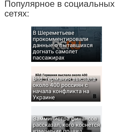
Популярное в социальных
сетях:
В Шереметьеве
прокомментировали
данные о пытавшихся
догнать самолет
пассажирах
Bild: Германия выслала
около 400 россиян с
начала конфликта на
Украине
Замминистра финансов
рассказал, кого коснется
изменение правил