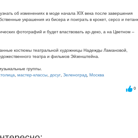
 узнать об изменениях в моде начала XIX века после завершения
бственные украшения из бисера и поиграть в крокет, серсо и петанк
ческих фотографий и будет властвовать ар-деко, а на Цветном –
рованные костюмы театральной художницы Надежды Ламановой,
удожественного театра и фильмов Эйзенштейна.
музыкальные группы.
столица
,
мастер-классы
,
досуг
,
Зеленоград
,
Москва
0
нтересно: