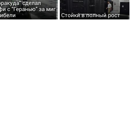
рракуда" сделал
фи с "Геранью" за миг
гибели
Стойки в полный рост