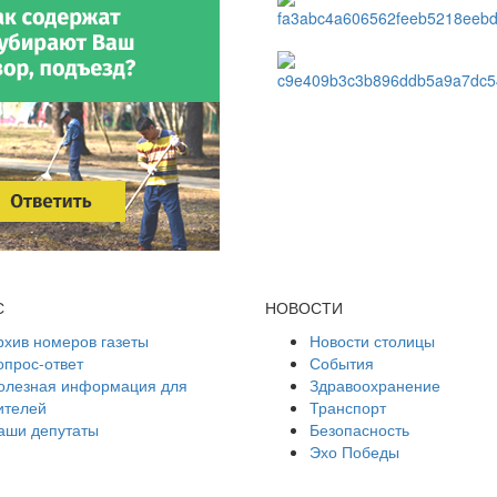
С
НОВОСТИ
рхив номеров газеты
Новости столицы
опрос-ответ
События
олезная информация для
Здравоохранение
ителей
Транспорт
аши депутаты
Безопасность
Эхо Победы