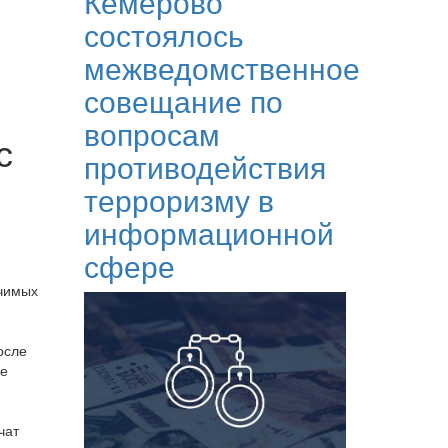
Кемерово
состоялось
межведомственное
совещание по
вопросам
с
противодействия
терроризму в
информационной
сфере
ачимых
осле
ие
чат