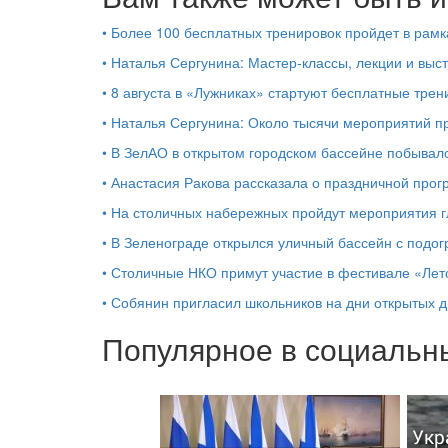
•
Более 100 бесплатных тренировок пройдет в рамк
•
Наталья Сергунина: Мастер-классы, лекции и выс
•
8 августа в «Лужниках» стартуют бесплатные трен
•
Наталья Сергунина: Около тысячи мероприятий пр
•
В ЗелАО в открытом городском бассейне побывало
•
Анастасия Ракова рассказала о праздничной про
•
На столичных набережных пройдут мероприятия г
•
В Зеленограде открылся уличный бассейн с подо
•
Столичные НКО примут участие в фестивале «Лето
•
Собянин пригласил школьников на дни открытых 
Популярное в социальны
Укр