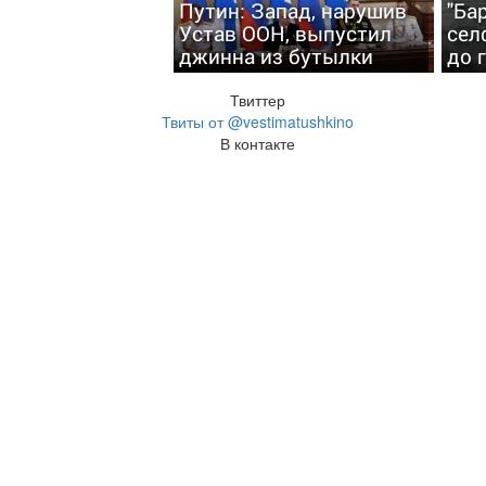
Путин: Запад, нарушив
"Ба
Устав ООН, выпустил
сел
джинна из бутылки
до 
Твиттер
Твиты от @vestimatushkino
В контакте