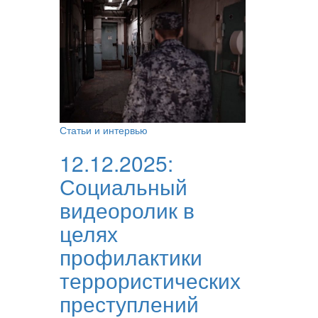
Статьи и интервью
12.12.2025:
Социальный
видеоролик в
целях
профилактики
террористических
преступлений