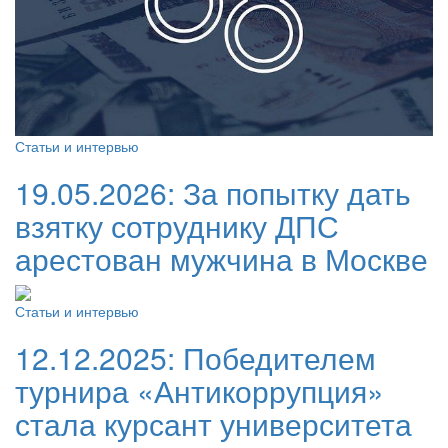
Статьи и интервью
19.05.2026:
За попытку дать
взятку сотруднику ДПС
арестован мужчина в Москве
Статьи и интервью
12.12.2025:
Победителем
турнира «Антикоррупция»
стала курсант университета