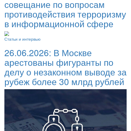
совещание по вопросам
противодействия терроризму
в информационной сфере
Статьи и интервью
26.06.2026:
В Москве
арестованы фигуранты по
делу о незаконном выводе за
рубеж более 30 млрд рублей