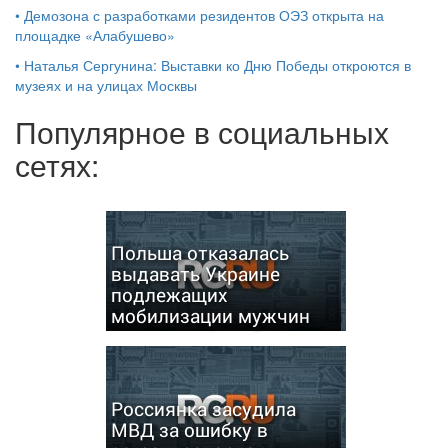
•
Демозона с разработками резидентов ОЭЗ открыта на
площадке «Алабушево»
•
Наталья Сергунина: Выставки ко Дню Победы откроются в
музеях и на улицах Москвы
Популярное в социальных
сетях:
Польша отказалась
выдавать Украине
подлежащих
мобилизации мужчин
Россиянка засудила
МВД за ошибку в