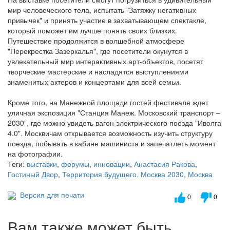
мир человеческого тела, испытать "Затяжку негативных
привычек" и принять участие в захватывающем спектакле,
который поможет им лучше понять своих близких.
Путешествие продолжится в волшебной атмосфере
"Перекрестка Зазеркалья", где посетители окунутся в
увлекательный мир интерактивных арт-объектов, посетят
творческие мастерские и насладятся выступлениями
знаменитых актеров и концертами для всей семьи.
Кроме того, на Манежной площади гостей фестиваля ждет
уличная экспозиция "Станция Манеж. Московский транспорт –
2030", где можно увидеть вагон электрического поезда "Иволга
4.0". Москвичам открывается возможность изучить структуру
поезда, побывать в кабине машиниста и запечатлеть момент
на фотографии.
Теги:
выставки
,
форумы
,
инновации
,
Анастасия Ракова
,
Гостиный Двор
,
Территория будущего. Москва 2030
,
Москва
Версия для печати
0
0
Вам также может быть