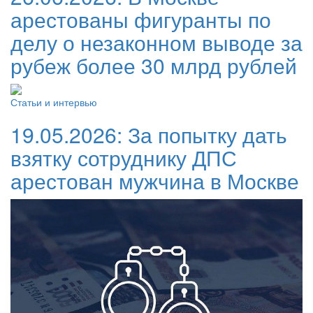
арестованы фигуранты по
делу о незаконном выводе за
рубеж более 30 млрд рублей
Статьи и интервью
19.05.2026:
За попытку дать
взятку сотруднику ДПС
арестован мужчина в Москве