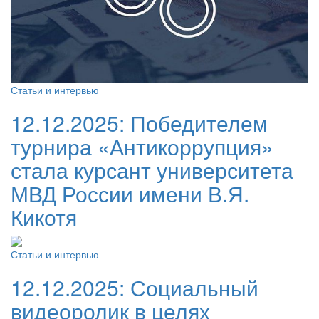
Статьи и интервью
12.12.2025:
Победителем
турнира «Антикоррупция»
стала курсант университета
МВД России имени В.Я.
Кикотя
Статьи и интервью
12.12.2025:
Социальный
видеоролик в целях