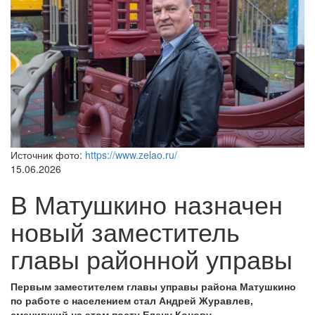
Источник фото:
https://www.zelao.ru/
15.06.2026
В Матушкино назначен
новый заместитель
главы районной управы
Первым заместителем главы управы района Матушкино
по работе с населением стал Андрей Журавлев,
сменивший на этом посту Елену Конову.