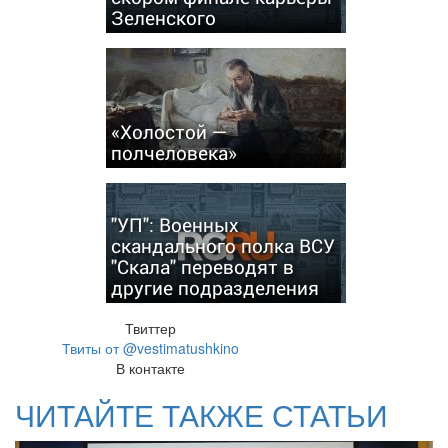
Зеленского
«Холостой —
полчеловека»
"УП": Военных
скандального полка ВСУ
"Скала" переводят в
другие подразделения
Твиттер
Твиты от @vestimatushkino
В контакте
ЧИТАЙТЕ ТАКЖЕ СТАТЬИ