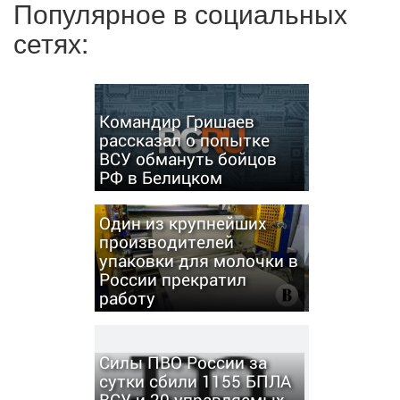
Популярное в социальных
сетях:
Командир Гришаев
рассказал о попытке
ВСУ обмануть бойцов
РФ в Белицком
Один из крупнейших
производителей
упаковки для молочки в
России прекратил
работу
Силы ПВО России за
сутки сбили 1155 БПЛА
ВСУ и 20 управляемых