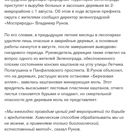
приступят к вырубке больных и засохших деревьев во 2-
микрорайоне с 1 августа. Об этом в ходе встречи префекта
округа с жителями сообщил директор зеленоградской
«Мосприроды» Владимир Рунов.
По его словам, в предыдущие летние месяцы в лесопарках
удаляли лишь опасные и аварийные деревья, а основные
работы начнутся в августе, после завершения выводково-
гнездового периода. Руководитель дирекции также ответил на
вопрос одного из жителей Зеленограда, обеспокоенного
плохим состоянием конских каштанов на углу улицы Летчика
Полагушина и Панфиловского проспекта. В.Рунов объяснил,
что на деревьях, растущих возле остановки «Березовая
аллея», завелась каштановая минирующая моль. Этот
вредитель высасывает листовые пластинки каштанов, отчего
листья становятся бурыми и опадают, но смертельной
опасности для деревьев моль не представляет.
«Мы ежегодно проводим целый ряд мероприятий по борьбе
с вредителем. Химическим способом обрабатывать мы их
не можем, а применяем только биологический,
естественный метод»,
сказал Рунов.