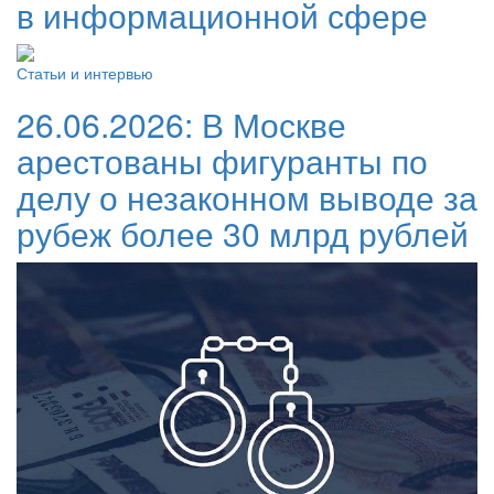
в информационной сфере
Статьи и интервью
26.06.2026:
В Москве
арестованы фигуранты по
делу о незаконном выводе за
рубеж более 30 млрд рублей