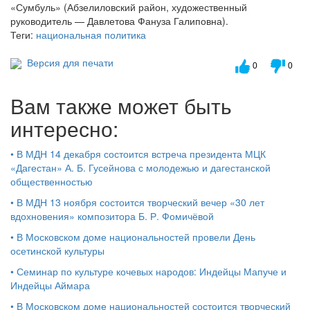
«Сумбуль» (Абзелиловский район, художественный
руководитель — Давлетова Фануза Галиповна).
Теги:
национальная политика
Версия для печати
0
0
Вам также может быть
интересно:
•
В МДН 14 декабря состоится встреча президента МЦК
«Дагестан» А. Б. Гусейнова с молодежью и дагестанской
общественностью
•
В МДН 13 ноября состоится творческий вечер «30 лет
вдохновения» композитора Б. Р. Фомичёвой
•
В Московском доме национальностей провели День
осетинской культуры
•
Семинар по культуре кочевых народов: Индейцы Мапуче и
Индейцы Аймара
•
В Московском доме национальностей состоится творческий