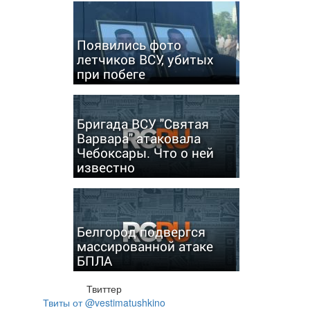
Появились фото
летчиков ВСУ, убитых
при побеге
Бригада ВСУ "Святая
Варвара" атаковала
Чебоксары. Что о ней
известно
Белгород подвергся
массированной атаке
БПЛА
Твиттер
Твиты от @vestimatushkino