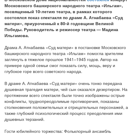
Московского башкирского народного театра «Ильгам»,
посвященный 10-летию театра, в рамках которого
состоялся показ спектакля по драме А. Атнабаева «Суд
матери», приуроченный к 80-й годовщине Великой
Победы. Руководитель и режиссер театра — Мадина
Ильгамова.
Драма А. Атнабаева «Суд матери» в постановке Московского
башкирского народного театра «Ильгам» помогла зрителям
заглянуть в тяжелое прошлое 1941–1945 годов. Автор на
примере одной семьи смог показать силу, мощь, веру и
глубокое горе всего советского народа.
В драме А. Атнабаева «Суд матери» очень тонко передана
душевная трагедия матери, чей сын оказался дезертиром. На
протяжении всего спектакля были точно изображены острые
конфликты, труднопреодолимые противоречия, показаны
столкновения положительных и отрицательных персонажей, а
также глубокий психологический процесс преодоления ими
душевных терзаний.
Гости юбилейного торжества: Фольклорный ансамбль