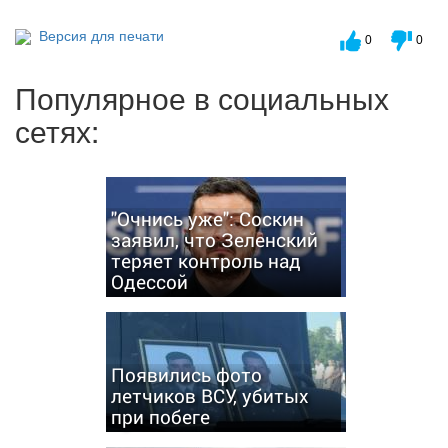
Версия для печати
0
0
Популярное в социальных
сетях:
"Очнись уже": Соскин
заявил, что Зеленский
теряет контроль над
Одессой
Появились фото
летчиков ВСУ, убитых
при побеге