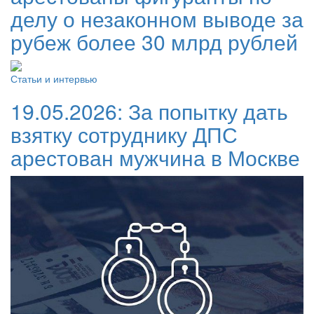
делу о незаконном выводе за
рубеж более 30 млрд рублей
Статьи и интервью
19.05.2026:
За попытку дать
взятку сотруднику ДПС
арестован мужчина в Москве