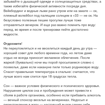
забывайте о дышащей одежде и солнцезащитных средствах, а
также избегайте физической активности посреди дня.
Вейкбординг и водные лыжи рано утром или на закате — ок,
пляжный волейбол под палящим солнцем в +33 — не ок. На
безусловно полезные пешие прогулки лучше тоже
отправляться вечером. И еще раз важно помнить про воду:
перед, во время и после тренировки пейте достаточно
жидкости.
Отдохните
!
Не переутомляться и не веселиться каждый день до утра —
хороший совет для любого времени года, но летом даже
отдых не всегда приносит желаемое облегчение. После
жаркой (буквально) ночи мы порой просыпаемся словно с
похмелья, даже если накануне пили только родниковую воду.
Спасет правильная температура в спальне: считается, что
лучше всего нам спится при 18 градусах тепла.
Сон — важное условие физического и психического здоровья.
Нарушение циклов сна и пробуждения может привести к
сбоям в работе организма, особенно если прибавить алкоголь
— вечный спонсор веселья на вечеринках. Недосып и
переутомление в жару — настоящий вызов самим себе.