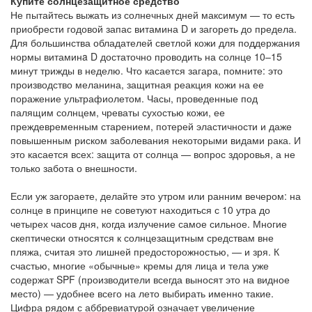
Купите солнцезащитное средство
Не пытайтесь выжать из солнечных дней максимум — то есть
приобрести годовой запас витамина D и загореть до предела.
Для большинства обладателей светлой кожи для поддержания
нормы витаминa D достаточно проводить на солнце 10–15
минут трижды в неделю. Что касается загара, помните: это
производство меланина, защитная реакция кожи на ее
поражение ультрафиолетом. Часы, проведенные под
палящим солнцем, чреваты сухостью кожи, ее
преждевременным старением, потерей эластичности и даже
повышенным риском заболевания некоторыми видами рака. И
это касается всех: защита от солнца — вопрос здоровья, а не
только забота о внешности.
Если уж загораете, делайте это утром или ранним вечером: на
солнце в принципе не советуют находиться с 10 утра до
четырех часов дня, когда излучение самое сильное. Многие
скептически относятся к солнцезащитным средствам вне
пляжа, считая это лишней предосторожностью, — и зря. К
счастью, многие «обычные» кремы для лица и тела уже
содержат SPF (производители всегда выносят это на видное
место) — удобнее всего на лето выбирать именно такие.
Цифра рядом с аббревиатурой означает увеличение