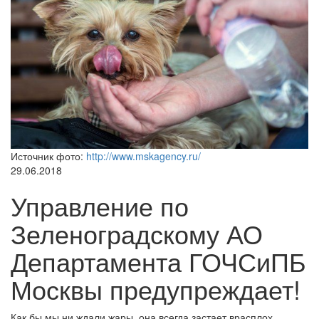
Источник фото:
http://www.mskagency.ru/
29.06.2018
Управление по
Зеленоградскому АО
Департамента ГОЧСиПБ
Москвы предупреждает!
Как бы мы ни ждали жары, она всегда застает врасплох.