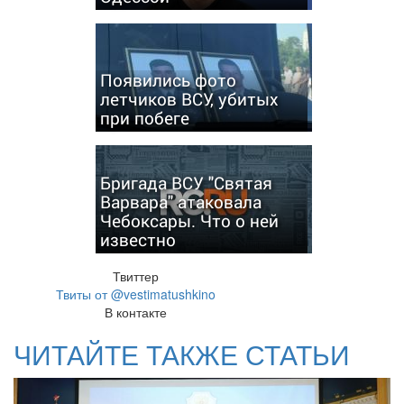
Появились фото
летчиков ВСУ, убитых
при побеге
Бригада ВСУ "Святая
Варвара" атаковала
Чебоксары. Что о ней
известно
Твиттер
Твиты от @vestimatushkino
В контакте
ЧИТАЙТЕ ТАКЖЕ СТАТЬИ