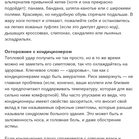
альтернатив привычной кепке (хотя и она прекрасно
подойдет): панама, бандана, шляпа-канотье или с широкими
полями. Красивую, но неудобную обувь спрячьте подальше. В
жару ноги потеют и отекают, пожалейте себя и остановитесь
на легких кожаных туфлях (если это диктует дресс-код),
дышащих кроссовках, слипонах, сандалиях или льняных
эспадрильях.
Осторожнее с кондиционером
Тепловой удар получить не так просто, но в то же время
можно не заметить его симптомов, так что охлаждайтесь на
здоровье. Ключевое слово — «здоровье», так как с
кондиционерами надо быть аккуратнее. Риск замерзнуть — не
главная проблема (если, конечно, ваши коллеги или близкие
не предпочитают поддерживать температуру, которая для вас
сильно ниже комфортной). Мы часто упускаем из вида, что
кондиционеры имеют свойство засоряться, что вносит свой
вклад в так называемые офисные симптомы, которые раньше
называли синдромом больного здания. Это может быть и
заложенность носа, и головная боль, и даже обострение
астмы.
Если кондиционер плохо справляется с отводом влаги и