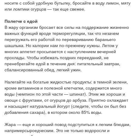
носите с собой удобную бутылку, бросайте в воду лимон, мяту
или ломтики огурцов — так еще свежее.
Полегче с едой
В жару организм бросает все силы на поддержание жизненно
важных функций вроде терморегуляции, так что незачем
перегружать его работой по перевариванию бараньего
шашлыка. Но калории нам по-прежнему нужны. Летом у
многих аппетит просыпается с наступлением вечерней
прохлады. Чтобы избежать поздних перееданий, не
пренебрегайте едой в течение дня: питательный завтрак,
сбалансированный обед, легкий ужин.
Налегайте на богатые жидкостью продукты: в темной зелени,
кроме витаминов и полезной клетчатки, содержится много
воды (чемпион по этой части — шпинат). Этим же хороши и
овощи с фруктами, от огурцов до арбуза. Приятно охлаждает
и насыщает натуральный йогурт (следите, чтобы он был без
добавления сахара), в котором около 85% воды.
Жара — еще и хороший повод подступиться к легким блюдам,
напримерсыроедческим. Это не только водоросли и