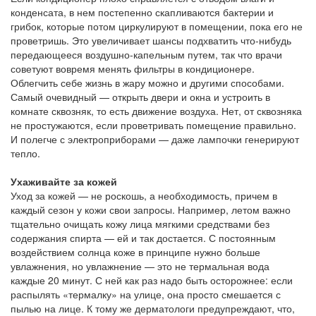
конденсата, в нем постепенно скапливаются бактерии и
грибок, которые потом циркулируют в помещении, пока его не
проветришь. Это увеличивает шансы подхватить что-нибудь
передающееся воздушно-капельным путем, так что врачи
советуют вовремя менять фильтры в кондиционере.
Облегчить себе жизнь в жару можно и другими способами.
Самый очевидный — открыть двери и окна и устроить в
комнате сквозняк, то есть движение воздуха. Нет, от сквозняка
не простужаются, если проветривать помещение правильно.
И полегче с электроприборами — даже лампочки генерируют
тепло.
Ухаживайте за кожей
Уход за кожей — не роскошь, а необходимость, причем в
каждый сезон у кожи свои запросы. Например, летом важно
тщательно очищать кожу лица мягкими средствами без
содержания спирта — ей и так достается. С постоянным
воздействием солнца коже в принципе нужно больше
увлажнения, но увлажнение — это не термальная вода
каждые 20 минут. С ней как раз надо быть осторожнее: если
распылять «термалку» на улице, она просто смешается с
пылью на лице. К тому же дерматологи предупреждают, что,