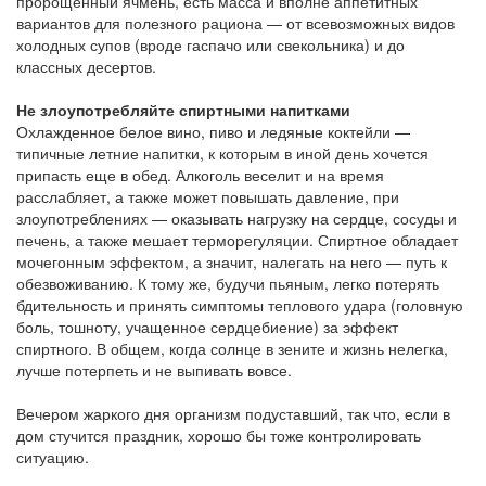
пророщенный ячмень, есть масса и вполне аппетитных
вариантов для полезного рациона — от всевозможных видов
холодных супов (вроде гаспачо или свекольника) и до
классных десертов.
Не злоупотребляйте спиртными напитками
Охлажденное белое вино, пиво и ледяные коктейли —
типичные летние напитки, к которым в иной день хочется
припасть еще в обед. Алкоголь веселит и на время
расслабляет, а также может повышать давление, при
злоупотреблениях — оказывать нагрузку на сердце, сосуды и
печень, а также мешает терморегуляции. Спиртное обладает
мочегонным эффектом, а значит, налегать на него — путь к
обезвоживанию. К тому же, будучи пьяным, легко потерять
бдительность и принять симптомы теплового удара (головную
боль, тошноту, учащенное сердцебиение) за эффект
спиртного. В общем, когда солнце в зените и жизнь нелегка,
лучше потерпеть и не выпивать вовсе.
Вечером жаркого дня организм подуставший, так что, если в
дом стучится праздник, хорошо бы тоже контролировать
ситуацию.