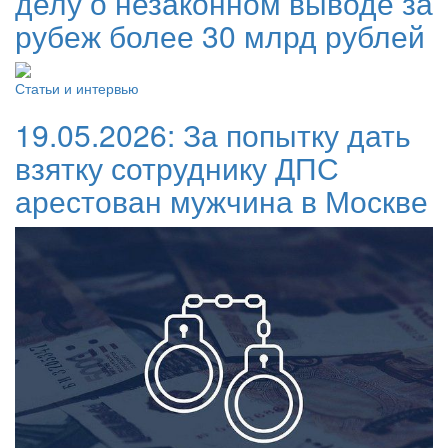
делу о незаконном выводе за
рубеж более 30 млрд рублей
Статьи и интервью
19.05.2026:
За попытку дать
взятку сотруднику ДПС
арестован мужчина в Москве