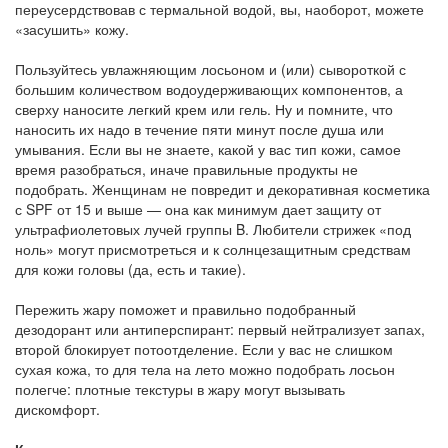
переусердствовав с термальной водой, вы, наоборот, можете
«засушить» кожу.
Пользуйтесь увлажняющим лосьоном и (или) сывороткой с
большим количеством водоудерживающих компонентов, а
сверху наносите легкий крем или гель. Ну и помните, что
наносить их надо в течение пяти минут после душа или
умывания. Если вы не знаете, какой у вас тип кожи, самое
время разобраться, иначе правильные продукты не
подобрать. Женщинам не повредит и декоративная косметика
с SPF от 15 и выше — она как минимум дает защиту от
ультрафиолетовых лучей группы B. Любители стрижек «под
ноль» могут присмотреться и к солнцезащитным средствам
для кожи головы (да, есть и такие).
Пережить жару поможет и правильно подобранный
дезодорант или антиперспирант: первый нейтрализует запах,
второй блокирует потоотделение. Если у вас не слишком
сухая кожа, то для тела на лето можно подобрать лосьон
полегче: плотные текстуры в жару могут вызывать
дискомфорт.