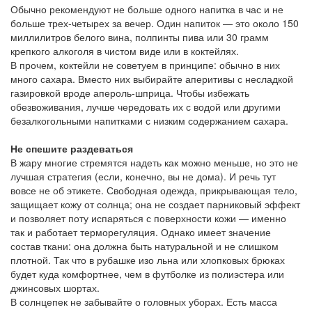
Обычно рекомендуют не больше одного напитка в час и не
больше трех-четырех за вечер. Один напиток — это около 150
миллилитров белого вина, полпинты пива или 30 грамм
крепкого алкоголя в чистом виде или в коктейлях.
В прочем, коктейли не советуем в принципе: обычно в них
много сахара. Вместо них выбирайте аперитивы с несладкой
газировкой вроде апероль-шприца. Чтобы избежать
обезвоживания, лучше чередовать их с водой или другими
безалкогольными напитками с низким содержанием сахара.
Не спешите раздеваться
В жару многие стремятся надеть как можно меньше, но это не
лучшая стратегия (если, конечно, вы не дома). И речь тут
вовсе не об этикете. Свободная одежда, прикрывающая тело,
защищает кожу от солнца; она не создает парниковый эффект
и позволяет поту испаряться с поверхности кожи — именно
так и работает терморегуляция. Однако имеет значение
состав ткани: она должна быть натуральной и не слишком
плотной. Так что в рубашке изо льна или хлопковых брюках
будет куда комфортнее, чем в футболке из полиэстера или
джинсовых шортах.
В солнцепек не забывайте о головных уборах. Есть масса