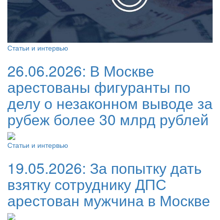
Статьи и интервью
26.06.2026:
В Москве
арестованы фигуранты по
делу о незаконном выводе за
рубеж более 30 млрд рублей
Статьи и интервью
19.05.2026:
За попытку дать
взятку сотруднику ДПС
арестован мужчина в Москве