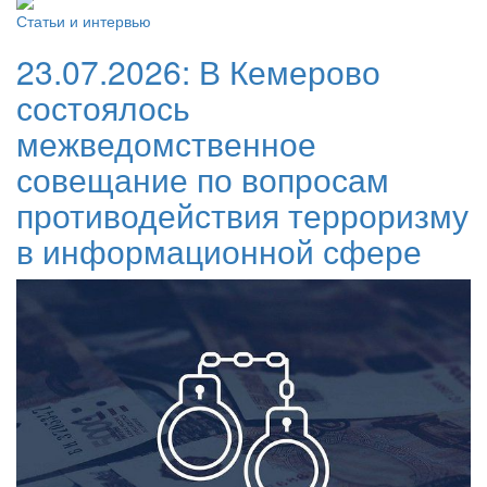
Статьи и интервью
23.07.2026:
В Кемерово
состоялось
межведомственное
совещание по вопросам
противодействия терроризму
в информационной сфере