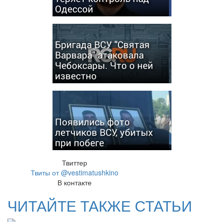
Одессой
Бригада ВСУ "Святая
Варвара" атаковала
Чебоксары. Что о ней
известно
Появились фото
летчиков ВСУ, убитых
при побеге
Твиттер
Твиты от @vestimatushkino
В контакте
ЧИТАЙТЕ ТАКЖЕ СТАТЬИ