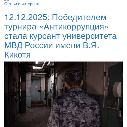
Статьи и интервью
12.12.2025:
Победителем
турнира «Антикоррупция»
стала курсант университета
МВД России имени В.Я.
Кикотя