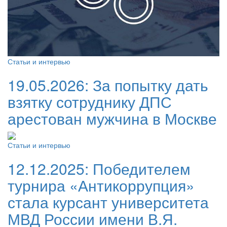
Статьи и интервью
19.05.2026:
За попытку дать
взятку сотруднику ДПС
арестован мужчина в Москве
Статьи и интервью
12.12.2025:
Победителем
турнира «Антикоррупция»
стала курсант университета
МВД России имени В.Я.