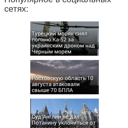
сетях:
Турецкий моряк снял
погоню Ка-52 за
украинским дроном над
Черным морем
Ростовскую область 10
августа атаковали
свыше 70 БПЛА
Суд Англии не дал
Потанину уклониться от