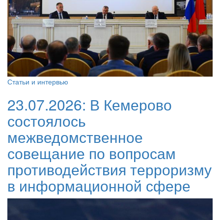
Статьи и интервью
23.07.2026:
В Кемерово
состоялось
межведомственное
совещание по вопросам
противодействия терроризму
в информационной сфере