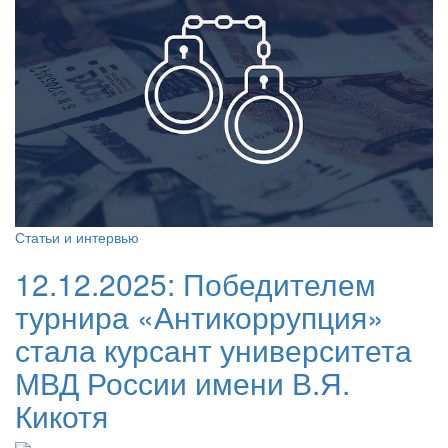
Статьи и интервью
12.12.2025:
Победителем
турнира «Антикоррупция»
стала курсант университета
МВД России имени В.Я.
Кикотя