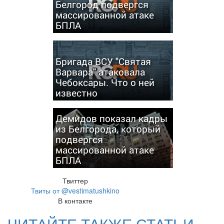
Белгород подвергся
массированной атаке
БПЛА
Бригада ВСУ "Святая
Варвара" атаковала
Чебоксары. Что о ней
известно
Демидов показал кадры
из Белгорода, который
подвергся
массированной атаке
БПЛА
Твиттер
Твиты от @vestimatushkino
В контакте
ЧИТАЙТЕ ТАКЖЕ СТАТЬИ