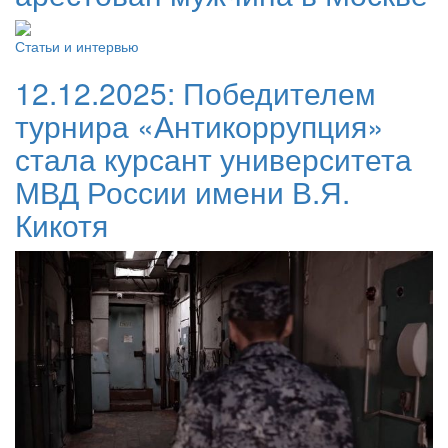
Статьи и интервью
12.12.2025:
Победителем
турнира «Антикоррупция»
стала курсант университета
МВД России имени В.Я.
Кикотя