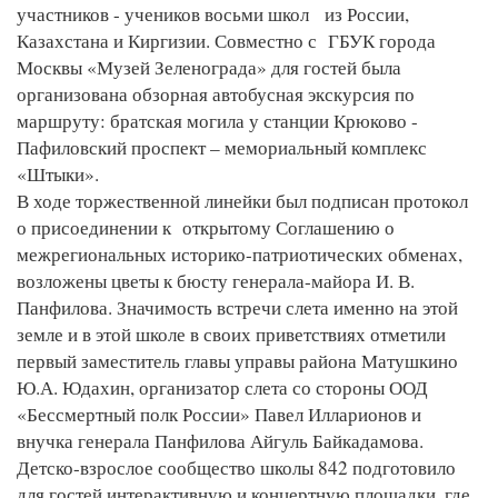
участников - учеников восьми школ из России,
Казахстана и Киргизии. Совместно с ГБУК города
Москвы «Музей Зеленограда» для гостей была
организована обзорная автобусная экскурсия по
маршруту: братская могила у станции Крюково -
Пафиловский проспект – мемориальный комплекс
«Штыки».
В ходе торжественной линейки был подписан протокол
о присоединении к открытому Соглашению о
межрегиональных историко-патриотических обменах,
возложены цветы к бюсту генерала-майора И. В.
Панфилова. Значимость встречи слета именно на этой
земле и в этой школе в своих приветствиях отметили
первый заместитель главы управы района Матушкино
Ю.А. Юдахин, организатор слета со стороны ООД
«Бессмертный полк России» Павел Илларионов и
внучка генерала Панфилова Айгуль Байкадамова.
Детско-взрослое сообщество школы 842 подготовило
для гостей интерактивную и концертную площадки, где