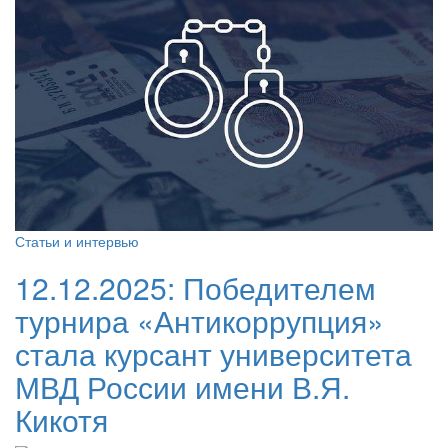
Статьи и интервью
12.12.2025:
Победителем
турнира «Антикоррупция»
стала курсант университета
МВД России имени В.Я.
Кикотя