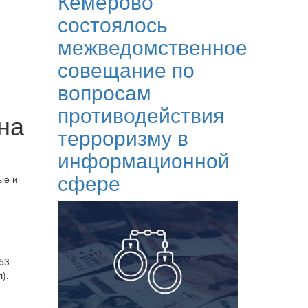
Кемерово
состоялось
межведомственное
совещание по
вопросам
противодействия
на
терроризму в
информационной
сфере
ые и
53
).