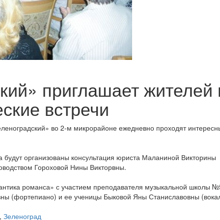
кий» приглашает жителей 
еские встречи
леноградский» во 2-м микрорайоне ежедневно проходят интересн
а будут организованы консультация юриста Маланиной Викторины
оводством Гороховой Нины Викторвны.
антика романса» с участием преподавателя музыкальной школы №
ны (фортепиано) и ее ученицы Быковой Яны Станиславовны (вокал
,
Зеленоград