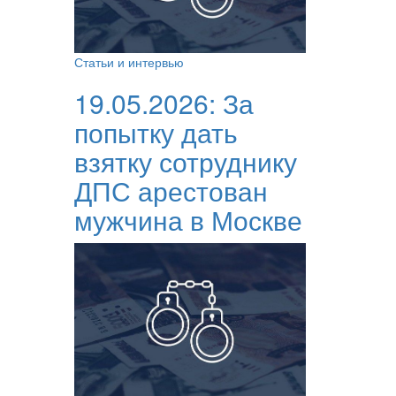
Статьи и интервью
19.05.2026:
За
попытку дать
взятку сотруднику
ДПС арестован
мужчина в Москве