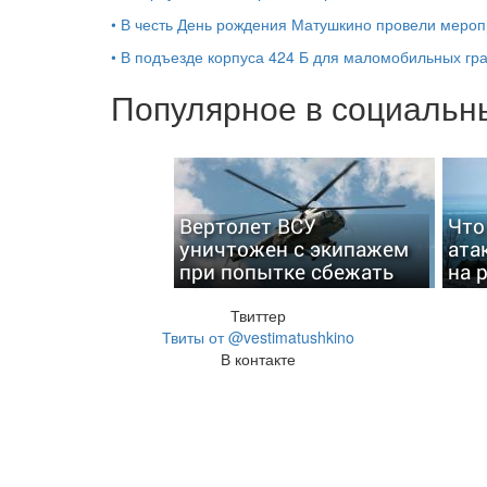
•
В честь День рождения Матушкино провели мероп
•
В подъезде корпуса 424 Б для маломобильных г
Популярное в социальны
Вертолет ВСУ
Что
уничтожен с экипажем
ата
при попытке сбежать
на 
Твиттер
Твиты от @vestimatushkino
В контакте