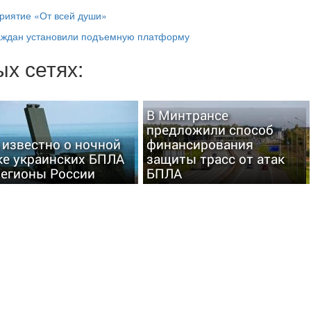
риятие «От всей души»
раждан установили подъемную платформу
х сетях:
В Минтрансе
предложили способ
 известно о ночной
финансирования
ке украинских БПЛА
защиты трасс от атак
регионы России
БПЛА