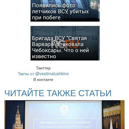
Появились фото
летчиков ВСУ, убитых
при побеге
Бригада ВСУ "Святая
Варвара" атаковала
Чебоксары. Что о ней
известно
Твиттер
Твиты от @vestimatushkino
В контакте
ЧИТАЙТЕ ТАКЖЕ СТАТЬИ