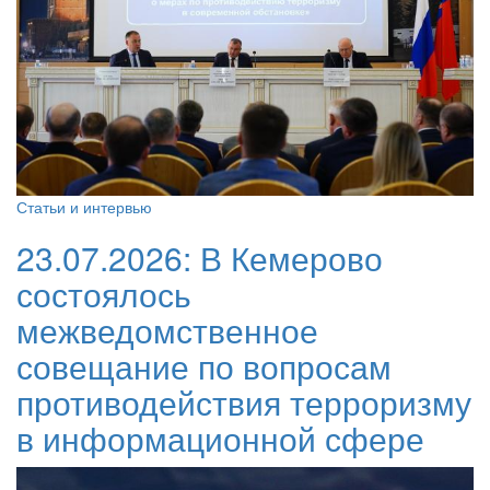
Статьи и интервью
23.07.2026:
В Кемерово
состоялось
межведомственное
совещание по вопросам
противодействия терроризму
в информационной сфере