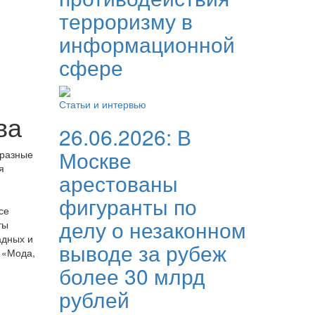
терроризму в
информационной
сфере
Статьи и интервью
ва
26.06.2026:
В
Москве
бразные
я
арестованы
фигуранты по
се
делу о незаконном
ты
адных и
выводе за рубеж
 «Мода,
более 30 млрд
рублей