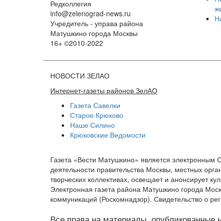
Редколлегия
ж
info@zelenograd-news.ru
Н
Учредитель - управа района
Матушкино города Москвы
16+ ©2010-2022
НОВОСТИ ЗЕЛАО
Интернет-газеты районов ЗелАО
Газета Савелки
Старое Крюково
Наше Силино
Крюковские Ведомости
Газета «Вести Матушкино» является электронным 
деятельности правительства Москвы, местных орган
творческих коллективах, освещает и анонсирует к
Электронная газета района Матушкино города Мос
коммуникаций (Роскомнадзор). Свидетельство о рег
Все права на материалы, опубликованные на