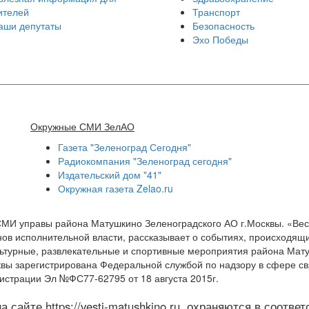
ителей
Транспорт
аши депутаты
Безопасность
Эхо Победы
Окружные СМИ ЗелАО
Газета "Зеленоград Сегодня"
Радиокомпания "Зеленоград сегодня"
Издательский дом "41"
Окружная газета Zelao.ru
СМИ управы района Матушкино Зеленоградского АО г.Москвы. «Ве
ов исполнительной власти, рассказывает о событиях, происходящи
ультурные, развлекательные и спортивные мероприятия района Мат
квы зарегистрирована Федеральной службой по надзору в сфере с
истрации Эл №ФС77-62795 от 18 августа 2015г.
 сайте https://vesti-matushkino.ru, охраняются в соотве