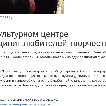
mos.ru
)
ультурном центре
инит любителей творчест
т проходить в Зеленограде сразу на нескольких площадках. Разноо
я в КЦ «Зеленоград», «Ведогонь-театре», на двух площадках Музе
«Доброволец» в 5-м микрорайоне. Акция пройдет 3 ноября в корпу
идам творчества, научатся вырезать из бумаги удивительной красо
 музыки и танцев обучат игре на барабанной установке и азам эстр
араоке – баттл. Ателье «Дом Гусевых» представит зрителям дефиле
участие в акции смогут все желающие.
узей зеленограда
,
ночь искусств