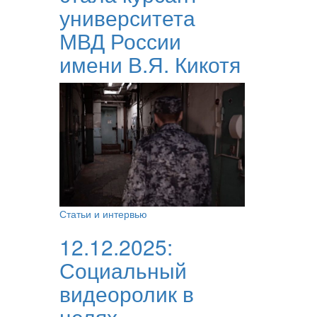
университета
МВД России
имени В.Я. Кикотя
Статьи и интервью
12.12.2025:
Социальный
видеоролик в
целях