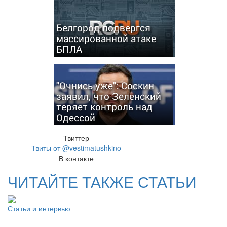
Белгород подвергся
массированной атаке
БПЛА
"Очнись уже": Соскин
заявил, что Зеленский
теряет контроль над
Одессой
Твиттер
Твиты от @vestimatushkino
В контакте
ЧИТАЙТЕ ТАКЖЕ СТАТЬИ
Статьи и интервью