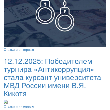
Статьи и интервью
12.12.2025:
Победителем
турнира «Антикоррупция»
стала курсант университета
МВД России имени В.Я.
Кикотя
Статьи и интервью