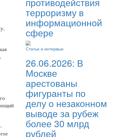
противодействия
терроризму в
информационной
и
у,
сфере
кая
Статьи и интервью
,
26.06.2026:
В
Москве
арестованы
фигуранты по
его
делу о незаконном
вующий
выводе за рубеж
более 30 млрд
-
рублей
огое