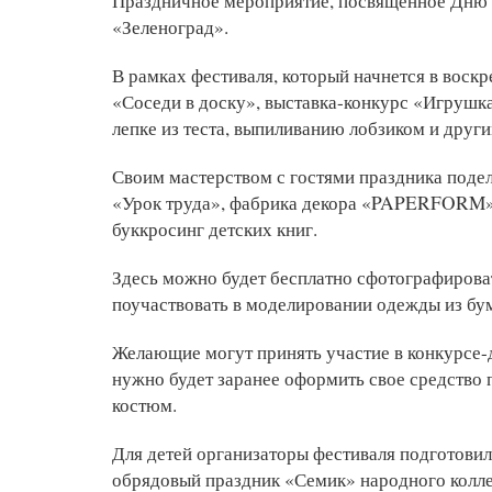
Праздничное мероприятие, посвященное Дню з
«Зеленоград».
В рамках фестиваля, который начнется в воскр
«Соседи в доску», выставка-конкурс «Игрушка
лепке из теста, выпиливанию лобзиком и друг
Своим мастерством с гостями праздника подел
«Урок труда», фабрика декора «PAPERFORM». 
буккросинг детских книг.
Здесь можно будет бесплатно сфотографироват
поучаствовать в моделировании одежды из бу
Желающие могут принять участие в конкурсе-д
нужно будет заранее оформить свое средство
костюм.
Для детей организаторы фестиваля подготови
обрядовый праздник «Семик» народного коллек