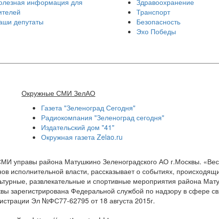
олезная информация для
Здравоохранение
ителей
Транспорт
аши депутаты
Безопасность
Эхо Победы
Окружные СМИ ЗелАО
Газета "Зеленоград Сегодня"
Радиокомпания "Зеленоград сегодня"
Издательский дом "41"
Окружная газета Zelao.ru
СМИ управы района Матушкино Зеленоградского АО г.Москвы. «Ве
ов исполнительной власти, рассказывает о событиях, происходящи
ультурные, развлекательные и спортивные мероприятия района Мат
квы зарегистрирована Федеральной службой по надзору в сфере с
истрации Эл №ФС77-62795 от 18 августа 2015г.