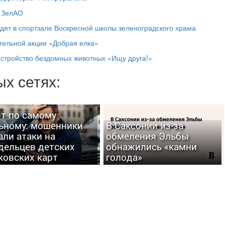
в ЗелАО
дят в спортзале Воскресной школы зеленоградского храма
ительной акции «Добрая елка»
истройство бездомных животных «Ищу друга!»
х сетях:
т по самому
ьному: мошенники
В Саксонии из-за
али атаки на
обмеления Эльбы
дельцев детских
обнажились «камни
ковских карт
голода»