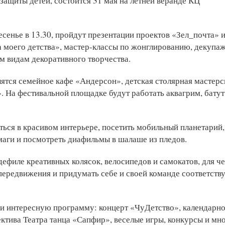
ащиты детей, состоится 31 мая на летней веранде КЦ
есенье в 13.30, пройдут презентации проектов «Зел_почта» 
 моего детства», мастер-классы по жонглированию, декупаж
им видам декоративного творчества.
ятся семейное кафе «Андерсон», детская столярная мастерс
На фестивальной площадке будут работать аквагрим, батут
ься в красивом интерьере, посетить мобильный планетарий,
маги и посмотреть диафильмы в шалаше из пледов.
ефиле креативных колясок, велосипедов и самокатов, для ч
 передвижения и придумать себе и своей команде соответст
ли интересную программу: концерт «ЧуДетство», календарно
тива Театра танца «Сапфир», веселые игры, конкурсы и мн