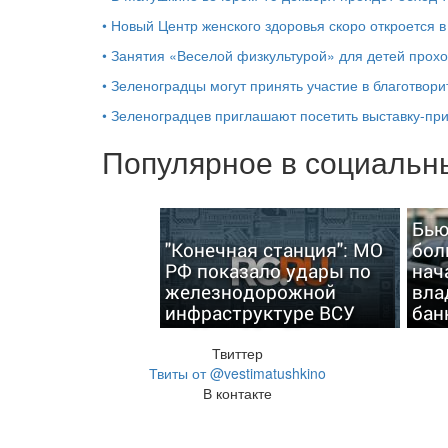
•
Новый Центр женского здоровья скоро откроется 
•
Занятия «Веселой физкультурой» для детей прохо
•
Зеленоградцы могут принять участие в благотвор
•
Зеленоградцев приглашают посетить выставку-пр
Популярное в социальны
Бью
"Конечная станция": МО
бол
РФ показало удары по
нач
железнодорожной
вла
инфраструктуре ВСУ
бан
Твиттер
Твиты от @vestimatushkino
В контакте