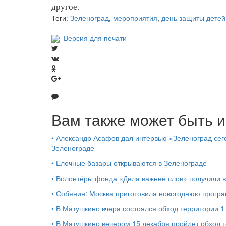
другое.
Теги:
Зеленоград
,
мероприятия
,
день защиты детей
Версия для печати
Вам также может быть и
•
Александр Асафов дал интервью «Зеленоград сего
Зеленограде
•
Елочные базары открываются в Зеленограде
•
Волонтёры фонда «Дела важнее слов» получили 
•
Собянин: Москва приготовила новогоднюю програ
•
В Матушкино вчера состоялся обход территории 
•
В Матушкино вечером 15 декабря пройдет обход 