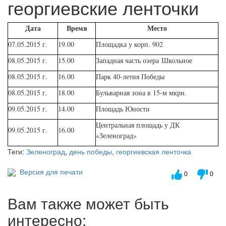
георгиевские ленточки
Дата
Время
Место
07.05.2015 г.
19.00
Площадка у корп. 902
08.05.2015 г.
15.00
Западная часть озера Школьное
08.05.2015 г.
16.00
Парк 40-летия Победы
08.05.2015 г.
18.00
Бульварная зона в 15-м мкрн.
09.05.2015 г.
14.00
Площадь Юности
Центральная площадь у ДК
09.05.2015 г.
16.00
«Зеленоград»
Теги:
Зеленоград
,
день победы
,
георгиевская ленточка
Версия для печати
0
0
Вам также может быть
интересно: