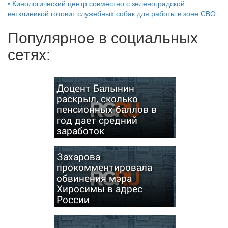
•
Кинологический центр совместно с зеленоградской
ветклиникой готовит служебных собак для работы в зоне СВО
Популярное в социальных
сетях:
Доцент Балынин
раскрыл, сколько
пенсионных баллов в
год дает средний
заработок
Захарова
прокомментировала
обвинения мэра
Хиросимы в адрес
России