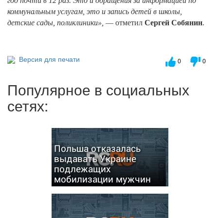
год почти в 12 раз. Это и обращения за информацией по
коммунальным услугам, это и запись детей в школы,
детские сады, поликлиники»,
— отметил
Сергей Собянин
.
Версия для печати
0
0
Популярное в социальных
сетях:
Польша отказалась
выдавать Украине
подлежащих
мобилизации мужчин