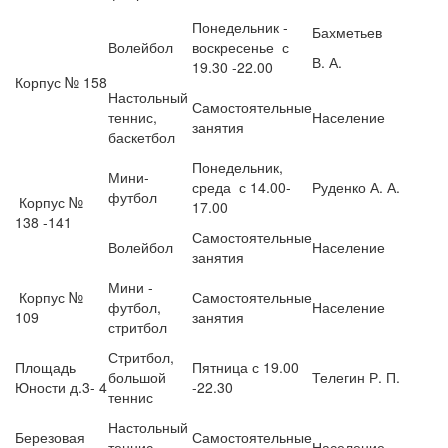
Понедельник -
Бахметьев
Волейбол
воскресенье с
В. А.
19.30 -22.00
Корпус № 158
Настольный
Самостоятельные
теннис,
Население
занятия
баскетбол
Понедельник,
Мини-
среда с 14.00-
Руденко А. А.
футбол
Корпус №
17.00
138 -141
Самостоятельные
Волейбол
Население
занятия
Мини -
Корпус №
Самостоятельные
футбол,
Население
109
занятия
стритбол
Стритбол,
Площадь
Пятница с 19.00
большой
Телегин Р. П.
Юности д.3- 4
-22.30
теннис
Настольный
Березовая
Самостоятельные
теннис,
Население