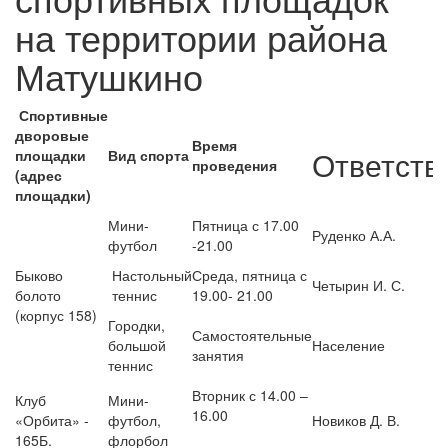
на территории района
Матушкино
Спортивные
дворовые
Время
Ответств
площадки
Вид спорта
проведения
(адрес
площадки)
Мини-
Пятница с 17.00
Руденко А.А.
футбол
-21.00
Быково
Настольный
Среда, пятница с
Четырин И. С.
болото
теннис
19.00- 21.00
(корпус 158)
Городки,
Самостоятельные
большой
Население
занятия
теннис
Вторник с 14.00 –
Клуб
Мини-
16.00
«Орбита» -
футбол,
Новиков Д. В.
165Б.
флорбол