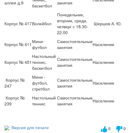
аллея д.9
занятия
баскетбол
Понедельник,
вторник, среда,
Корпус № 417
Волейбол
Шершов А. Ю.
четверг с 18.30-
22.00
Мини-
Самостоятельные
Корпус № 411
Население
футбол
занятия
Настольный
Самостоятельные
Корпус № 451
теннис,
Население
занятия
баскетбол
Мини -
Корпус №
Самостоятельные
футбол,
Население
247
занятия
стритбол
Корпус №
Настольный
Самостоятельные
Население
239
теннис
занятия
Версия для печати
0
0