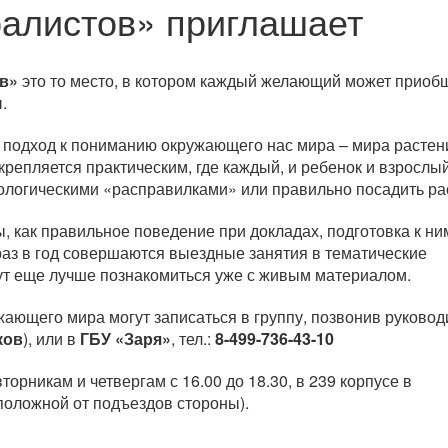
алистов» приглашает
в»
это то место, в котором каждый желающий может приоб
ы.
 подход к пониманию окружающего нас мира – мира растен
репляется практическим, где каждый, и ребенок и взрослый
мологическими «расправилками» или правильно посадить ра
, как правильное поведение при докладах, подготовка к ни
 раз в год совершаются выездные занятия в тематические
огут еще лучше познакомиться уже с живым материалом.
ающего мира могут записаться в группу, позвонив руково
ков
), или в
ГБУ «Заря»
, тел.:
8-499-736-43-10
рникам и четвергам с 16.00 до 18.30, в 239 корпусе в
положной от подъездов стороны).