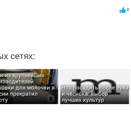
0
х сетях:
н из крупнейших
изводителей
ковки для молочки в
Что посадить после лука
сии прекратил
и чеснока: выбор
оту
лучших культур