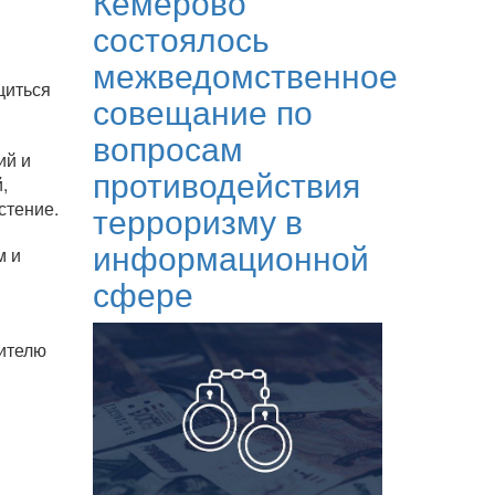
Кемерово
состоялось
межведомственное
щиться
совещание по
вопросам
ий и
противодействия
,
стение.
терроризму в
информационной
м и
сфере
дителю