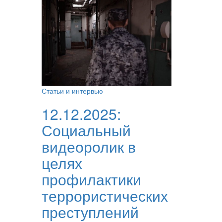
Статьи и интервью
12.12.2025:
Социальный
видеоролик в
целях
профилактики
террористических
преступлений