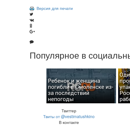
Версия для печати
Популярное в социальны
Оди
Ребенок и женщина
про
погибли в Смоленске из-
упа
за последствий
Рос
непогоды
раб
Твиттер
Твиты от @vestimatushkino
В контакте