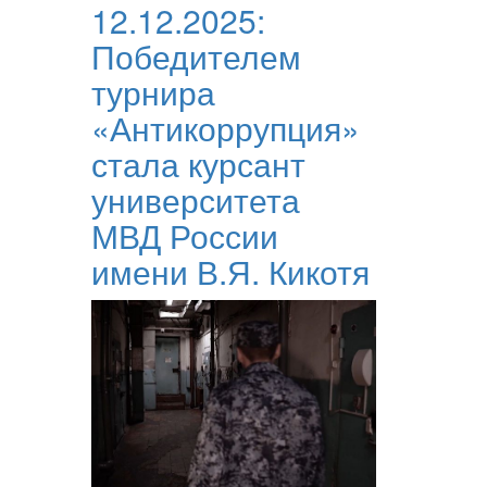
12.12.2025:
Победителем
турнира
«Антикоррупция»
стала курсант
университета
МВД России
имени В.Я. Кикотя