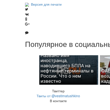
Версия для печати
Популярное в социальны
Названо имя
иностранца,
наводившего БПЛА на
нефтяные терминалы в
ФАБ
России. Что о нем
воз
известно
кад
Твиттер
Твиты от @vestimatushkino
В контакте