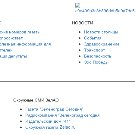
С
НОВОСТИ
рхив номеров газеты
Новости столицы
опрос-ответ
События
олезная информация для
Здравоохранение
ителей
Транспорт
аши депутаты
Безопасность
Эхо Победы
Окружные СМИ ЗелАО
Газета "Зеленоград Сегодня"
Радиокомпания "Зеленоград сегодня"
Издательский дом "41"
Окружная газета Zelao.ru