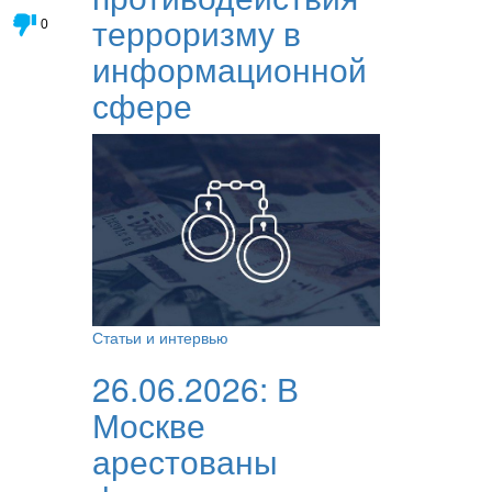
терроризму в
0
информационной
сфере
Статьи и интервью
26.06.2026:
В
Москве
арестованы