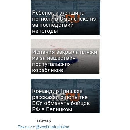
Ребенок и женщина
погибли в Смоленске из-
за последствий
непогоды
Испания закрыла пляжи
из-за нашествия
португальских
корабликов
Командир Гришаев
рассказал о попытке
ВСУ обмануть бойцов
РФ в Белицком
Твиттер
Твиты от @vestimatushkino