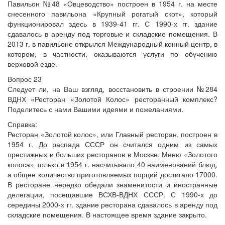
Павильон №48 «Овцеводство» построен в 1954 г. на месте
снесенного павильона «Крупный рогатый скот», который
функционировал здесь в 1939-41 гг. С 1990-х гг. здание
сдавалось в аренду под торговые и складские помещения. В
2013 г. в павильоне открылся Международный конный центр, в
котором, в частности, оказываются услуги по обучению
верховой езде.
Вопрос 23
Следует ли, на Ваш взгляд, восстановить в строении №284
ВДНХ «Ресторан «Золотой Колос» ресторанный комплекс?
Поделитесь с нами Вашими идеями и пожеланиями.
Справка:
Ресторан «Золотой колос», или Главный ресторан, построен в
1954 г. До распада СССР он считался одним из самых
престижных и больших ресторанов в Москве. Меню «Золотого
колоса» только в 1954 г. насчитывало 40 наименований блюд,
а общее количество приготовляемых порций достигало 17000.
В ресторане нередко обедали знаменитости и иностранные
делегации, посещавшие ВСХВ-ВДНХ СССР. С 1990-х до
середины 2000-х гг. здание ресторана сдавалось в аренду под
складские помещения. В настоящее время здание закрыто.