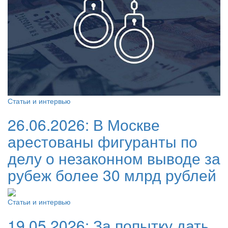
Статьи и интервью
26.06.2026:
В Москве
арестованы фигуранты по
делу о незаконном выводе за
рубеж более 30 млрд рублей
Статьи и интервью
19.05.2026:
За попытку дать