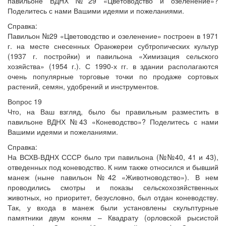
павильоне ВДНХ №29 «Цветоводство и озеленение»?
Поделитесь с нами Вашими идеями и пожеланиями.
Справка:
Павильон №29 «Цветоводство и озеленение» построен в 1971
г. на месте снесенных Оранжереи субтропических культур
(1937 г. постройки) и павильона «Химизация сельского
хозяйства» (1954 г.). С 1990-х гг. в здании располагаются
очень популярные торговые точки по продаже сортовых
растений, семян, удобрений и инструментов.
Вопрос 19
Что, на Ваш взгляд, было бы правильным разместить в
павильоне ВДНХ №43 «Коневодство»? Поделитесь с нами
Вашими идеями и пожеланиями.
Справка:
На ВСХВ-ВДНХ СССР было три павильона (№№40, 41 и 43),
отведенных под коневодство. К ним также относился и бывший
манеж (ныне павильон №42 «Животноводство»). В нем
проводились смотры и показы сельскохозяйственных
животных, но приоритет, безусловно, был отдан коневодству.
Так, у входа в манеж были установлены скульптурные
памятники двум коням – Квадрату (орловской рысистой