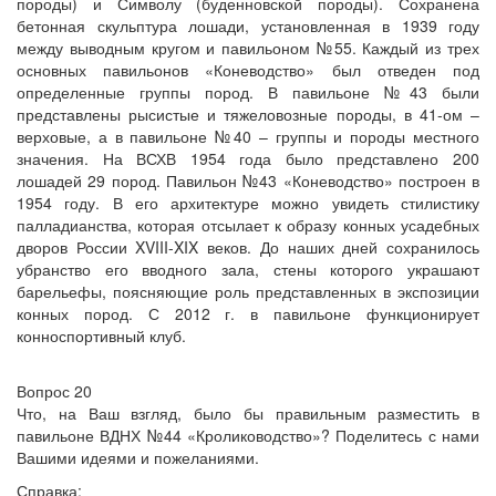
породы) и Символу (буденновской породы). Сохранена
бетонная скульптура лошади, установленная в 1939 году
между выводным кругом и павильоном №55. Каждый из трех
основных павильонов «Коневодство» был отведен под
определенные группы пород. В павильоне №43 были
представлены рысистые и тяжеловозные породы, в 41-ом –
верховые, а в павильоне №40 – группы и породы местного
значения. На ВСХВ 1954 года было представлено 200
лошадей 29 пород. Павильон №43 «Коневодство» построен в
1954 году. В его архитектуре можно увидеть стилистику
палладианства, которая отсылает к образу конных усадебных
дворов России XVIII-XIX веков. До наших дней сохранилось
убранство его вводного зала, стены которого украшают
барельефы, поясняющие роль представленных в экспозиции
конных пород. С 2012 г. в павильоне функционирует
конноспортивный клуб.
Вопрос 20
Что, на Ваш взгляд, было бы правильным разместить в
павильоне ВДНХ №44 «Кролиководство»? Поделитесь с нами
Вашими идеями и пожеланиями.
Справка: