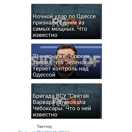
Ночной удар по Одессе
признали одним из
самых мощных. Что
известно
"Очнись уже": Соскин
заявил, что Зеленский
теряет контроль над
Одессой
Бригада ВСУ "Святая
Варвара" атаковала
Чебоксары. Что о ней
известно
Твиттер