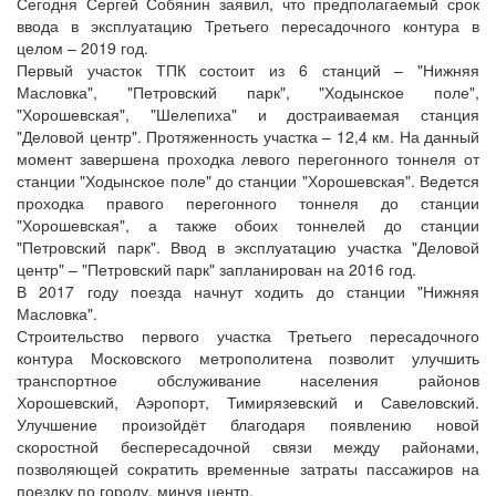
Сегодня Сергей Собянин заявил, что предполагаемый срок
ввода в эксплуатацию Третьего пересадочного контура в
целом – 2019 год.
Первый участок ТПК состоит из 6 станций – "Ниж­няя
Масловка", "Петровский парк", "Ходынское поле",
"Хорошевская", "Шелепиха" и достраиваемая станция
"Деловой центр". Протяженность участка – 12,4 км. На данный
момент завершена проходка левого перегонного тоннеля от
станции "Ходынское поле" до станции "Хорошевская". Ведется
проходка правого перегонного тоннеля до станции
"Хорошевская", а также обоих тоннелей до станции
"Петровский парк". Ввод в эксплуатацию участка "Деловой
центр" – "Петровский парк" запланирован на 2016 год.
В 2017 году поезда начнут ходить до станции "Нижняя
Масловка".
Строительство первого участка Третьего пересадочного
контура Московского метрополитена позволит улучшить
транспортное обслуживание населения районов
Хорошевский, Аэро­порт, Тимирязевский и Савеловский.
Улучшение произойдёт благодаря появлению новой
скоростной беспересадочной связи между районами,
позволяющей сократить временные затраты пассажиров на
поездку по городу, минуя центр.