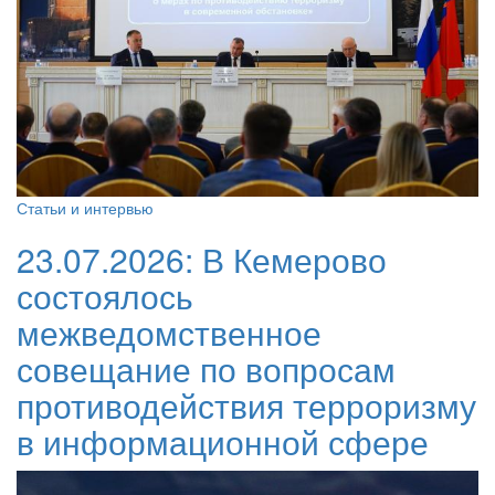
Статьи и интервью
23.07.2026:
В Кемерово
состоялось
межведомственное
совещание по вопросам
противодействия терроризму
в информационной сфере