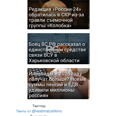
Редакция «России-24»
обратилась в СКР из-за
травли съемочной
группы «Колобка»
Боец ВС РФ рассказал о
единственном средстве
связи ВСУ в
Харьковской области
Инвалиды в 2026 году
получат больше? Новые
суммы пенсий и ЕДВ
удивили миллионы
россиян
Твиттер
Твиты от @vestimatushkino