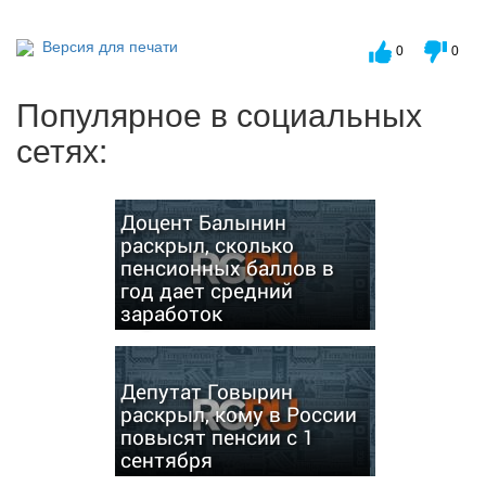
Версия для печати
0
0
Популярное в социальных
сетях:
Доцент Балынин
раскрыл, сколько
пенсионных баллов в
год дает средний
заработок
Депутат Говырин
раскрыл, кому в России
повысят пенсии с 1
сентября