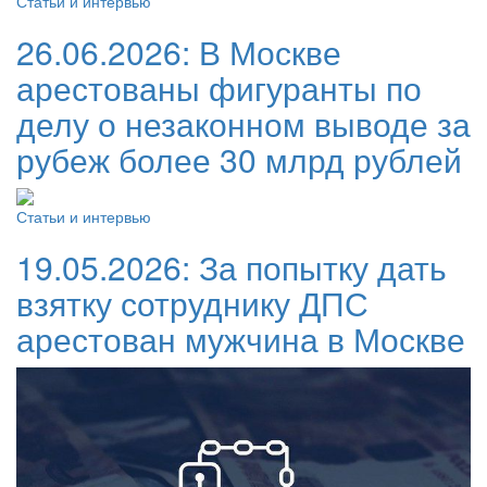
Статьи и интервью
26.06.2026:
В Москве
арестованы фигуранты по
делу о незаконном выводе за
рубеж более 30 млрд рублей
Статьи и интервью
19.05.2026:
За попытку дать
взятку сотруднику ДПС
арестован мужчина в Москве