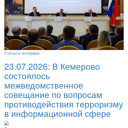
Статьи и интервью
23.07.2026:
В Кемерово
состоялось
межведомственное
совещание по вопросам
противодействия терроризму
в информационной сфере