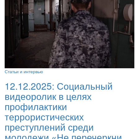
Статьи и интервью
12.12.2025:
Социальный
видеоролик в целях
профилактики
террористических
преступлений среди
молодежи «Не перечеркни