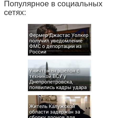
Популярное в социальных
сетях:
Фермер Джастас Уолкер
получил уведомление
ФМС о депортации из
России
Уничтожен эшелон с
техникой ВСУ у
Днепропетровска,
появились кадры удара
Житель Калужской
области задержан за
сборку дронов для