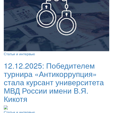
Статьи и интервью
12.12.2025:
Победителем
турнира «Антикоррупция»
стала курсант университета
МВД России имени В.Я.
Кикотя
Статьи и интервью