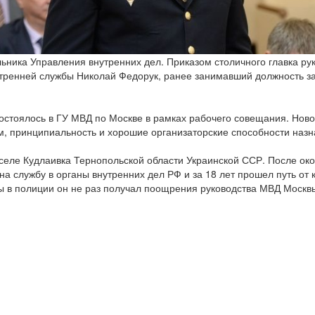
льника Управления внутренних дел. Приказом столичного главка ру
утренней службы Николай Федорук, ранее занимавший должность з
стоялось в ГУ МВД по Москве в рамках рабочего совещания. Ново
, принципиальность и хорошие организаторские способности назн
 селе Кудлаивка Тернопольской области Украинской ССР. После око
на службу в органы внутренних дел РФ и за 18 лет прошел путь о
ты в полиции он не раз получал поощрения руководства МВД Москв