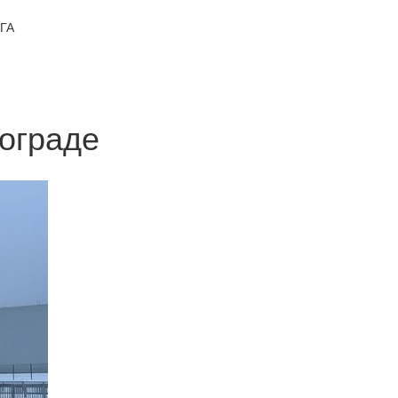
ГА
нограде