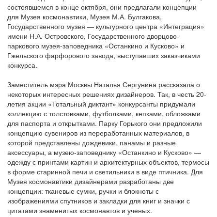
состоявшемся в конце октября, они предлагали концепции
для Музея космонавтики, Музея М.А. Булгакова,
Государственного музея — культурного центра «Интеграция»
имени Н.А. Островского, Государственного дворцово-
паркового музея-заповедника «Останкино и Кусково» и
Гжельского фарфорового завода, выступавших заказчиками
конкурса.
Заместитель мэра Москвы Наталья Сергунина рассказала о
некоторых интересных решениях дизайнеров. Так, в честь 20-
летия акции «Тотальный диктант» конкурсанты придумали
коллекцию с толстовками, футболками, кепками, обложками
для паспорта и открытками. Парку Горького они предложили
концепцию сувениров из переработанных материалов, в
которой представлены дождевики, панамы и разные
аксессуары, а музею-заповеднику «Останкино и Кусково» —
одежду с принтами картин и архитектурных объектов, термосы
в форме старинной печи и светильники в виде птичника. Для
Музея космонавтики дизайнерами разработаны две
концепции: тканевые сумки, ручки и блокноты с
изображениями спутников и закладки для книг и значки с
цитатами знаменитых космонавтов и ученых.