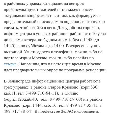
в районных управах. Специалисты центров
проконсультируют жителей пятиэтажек по всем
актуальным вопросам, в т.ч. о том, как формируется
предварительный список домов под снос, и что нужно
сделать, чтобы войти в него. Для удобства горожан,
информцентры в управах районов работают с 10 утра
до восьми вечера по будним дням (обед с 14:00 до
14:45), а по субботам – до 14.00. Воскресенье у них
выходной. Узнать адреса и телефоны можно либо на
портале мэрии Москвы mos.ru, либо перейдя по
ссылке
.
Напомним, что в настоящее время в Москве
идет предварительный опрос по программе реновации.
В Зеленограде информационные центры работают в
трех управах: в районе Старое Крюково (корп.830,
каб.11, тел. 8-499-710-64-11), в Силино
(корп.1123,каб.40, тел. 8-499-710-59-60) и в районе
Крюково (корп.1444, каб. 16, тел. 8-499-717-35-41, 8-
499-717-88-64). В префектуре ЗелАО информцентр