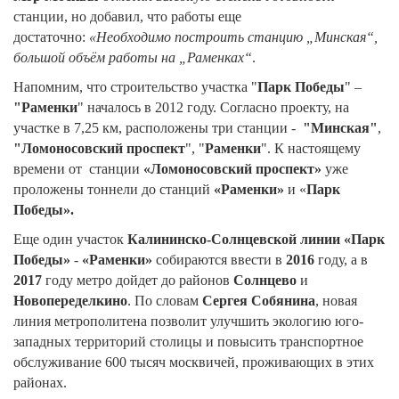
станции, но добавил, что работы еще
достаточно:
«Необходимо построить станцию „Минская“,
большой объём работы на „Раменках“
.
Напомним, что строительство участка "
Парк Победы
" –
"Раменки
" началось в 2012 году. Согласно проекту, на
участке в 7,25 км, расположены три станции -
"Минская"
,
"Ломоносовский проспект
", "
Раменки
". К настоящему
времени от станции
«Ломоносовский проспект»
уже
проложены тоннели до станций
«Раменки»
и «
Парк
Победы».
Еще один участок
Калининско-Солнцевской линии «Парк
Победы»
-
«Раменки»
собираются ввести в
2016
году, а в
2017
году метро дойдет до районов
Солнцево
и
Новопеределкино
. По словам
Сергея Собянина
, новая
линия метрополитена позволит улучшить экологию юго-
западных территорий столицы и повысить транспортное
обслуживание 600 тысяч москвичей, проживающих в этих
районах.