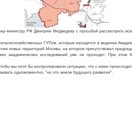
ьер-министру РФ Дмитрию Медведеву с просьбой рассмотреть воз
сельскохозяйственных ГУПов, которые находятся в ведении Академи
витию новых территорий Москвы, на котором присутствовал предсе
аких академических исследований уже не проходит. При этом
тобы мы хотя бы контролировали ситуацию, что с ними происходит"
раивать одномоментно, "но это земли будущего развития".