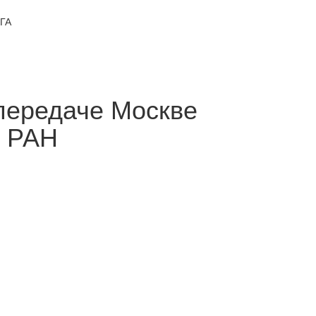
ГА
 передаче Москве
в РАН