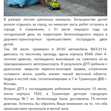
В разгаре летние школьные каникулы. Большинство детей
уехали отдыхать за город, но немалая часть ребят остались в
городе. К сожалению, с 01 июля текущего года на
сегодняшний день на территории Зеленоградского округа в
дорожно-транспортных происшествиях пострадало двое
детей.
Так, 08 июля, примерно в 20:00 автомобиль ВАЗ-2114,
двигаясь по местному проезду, вдоль корпуса 834Б сбил 4-
летнюю девочку, неожиданно выехавшую на самокате из-за
припаркованного автотранспорта. В результате ДТП ребенок с
диагнозом: закрытая черепно-мозговая травма, сотрясение
головного мозга, ушибы мягких тканей височной области,
бедра и костей таза, госпитализирован в 7-ю Тушинскую ДКБ г.
Москвы.
Второе ДТП с пострадавшим ребенком произошло 10 июля,
около корпуса 1522, в Тушинскую детскую городскую
больницы №7 из Зеленограда была доставлена 15-летняя
девочка. Хотелось бы обратить Ваше внимание на то, что оба
происшествия произошли в жилой зоне.