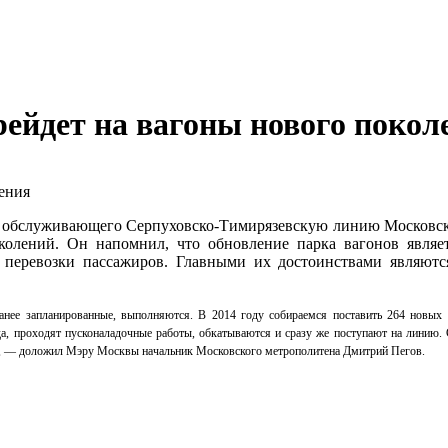
ейдет на вагоны нового покол
, обслуживающего Серпуховско-Тимирязевскую линию Московско
колений. Он напомнил, что обновление парка вагонов являе
перевозки пассажиров. Главными их достоинствами являются
анее запланированные, выполняются. В 2014 году собираемся поставить 264 новых 
а, проходят пусконаладочные работы, обкатываются и сразу же поступают на линию. С
но», — доложил Мэру Москвы начальник Московского метрополитена Дмитрий Пегов.